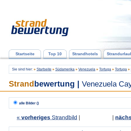
Startseite
Top 10
Strandhotels
Strandurlau
Sie sind hier:
»
Startseite
»
Südamerika
»
Venezuela
»
Tortuga
»
Tortuga
»
Strand
bewertung
|
Venezuela Cay
alle Bilder ()
«
vorheriges
Strandbild
| |
nächs