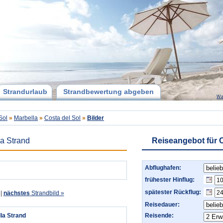
Strandurlaub
Strandbewertung abgeben
Wa
Sol
»
Marbella
»
Costa del Sol
»
Bilder
la Strand
Reiseangebot für C
Abflughafen:
frühester Hinflug:
spätester Rückflug:
|
nächstes
Strandbild »
Reisedauer:
lla Strand
Reisende: