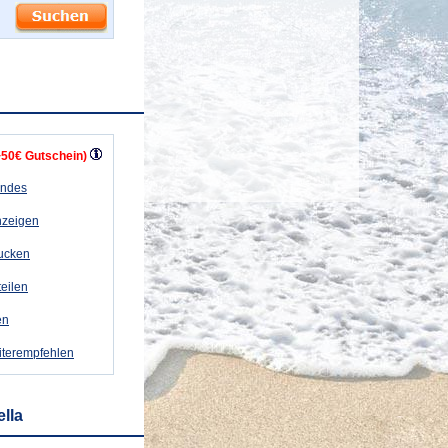
+50€ Gutschein)
andes
nzeigen
rucken
teilen
en
iterempfehlen
lla