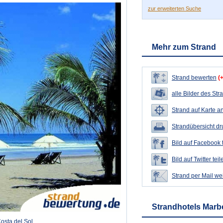
zur erweiterten Suche
Mehr zum Strand
Strand bewerten
(
alle Bilder des Str
Strand auf Karte a
Strandübersicht d
Bild auf Facebook 
Bild auf Twitter teil
Strand per Mail we
Strandhotels Marbe
Costa del Sol