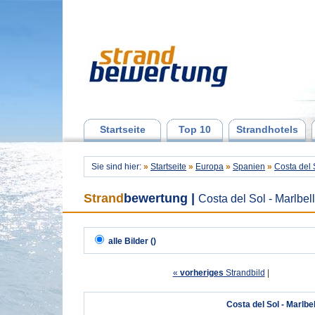
Startseite
Top 10
Strandhotels
Sie sind hier:
»
Startseite
»
Europa
»
Spanien
»
Costa del 
Strand
bewertung
|
Costa del Sol - Marlbel
alle Bilder ()
«
vorheriges
Strandbild
| 
Costa del Sol - Marlbe