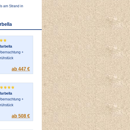
ls am Strand in
rbella
arbella
bernachtung +
rühstück
ab 447 €
arbella
bernachtung +
rühstück
ab 508 €