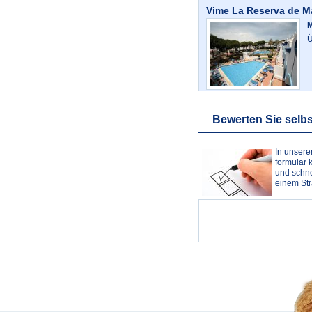
Vime La Reserva de M
M
Ü
Bewerten Sie selbs
In unser
formular
k
und schne
einem St