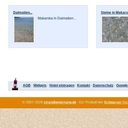
Dalmatien...
Steine in Makars
Makarska in Dalmatien...
AGB
·
Widgets
·
Hotel eintragen
·
Kontakt
·
Datenschutz
·
Google
© 2007-2026
strandbewertung.de
· Ein Produkt der
Schwarzer
Rei