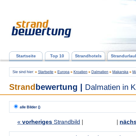
Startseite
Top 10
Strandhotels
Strandurlau
Sie sind hier:
»
Startseite
»
Europa
»
Kroatien
»
Dalmatien
»
Makarska
»
M
Strand
bewertung
|
Dalmatien in K
alle Bilder ()
«
vorheriges
Strandbild
| |
nächs