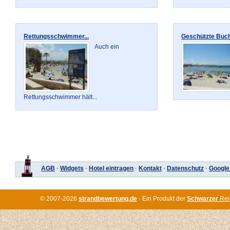
Rettungsschwimmer...
Geschützte Bucht
Auch ein
Rettungsschwimmer hält...
AGB
·
Widgets
·
Hotel eintragen
·
Kontakt
·
Datenschutz
·
Google
© 2007-2026
strandbewertung.de
· Ein Produkt der
Schwarzer
Rei