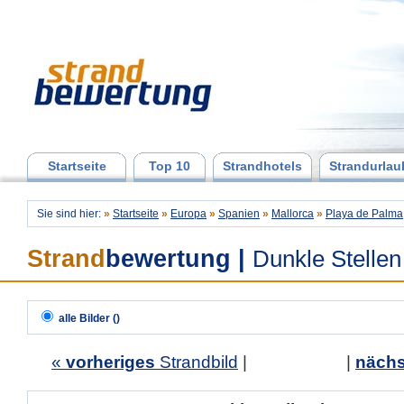
Startseite
Top 10
Strandhotels
Strandurlau
Sie sind hier:
»
Startseite
»
Europa
»
Spanien
»
Mallorca
»
Playa de Palma
Strand
bewertung
|
Dunkle Stelle
alle Bilder ()
«
vorheriges
Strandbild
| |
nächs