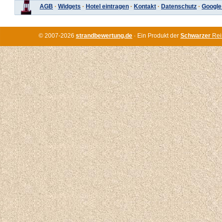
AGB
·
Widgets
·
Hotel eintragen
·
Kontakt
·
Datenschutz
·
Google
© 2007-2026
strandbewertung.de
· Ein Produkt der
Schwarzer
Rei