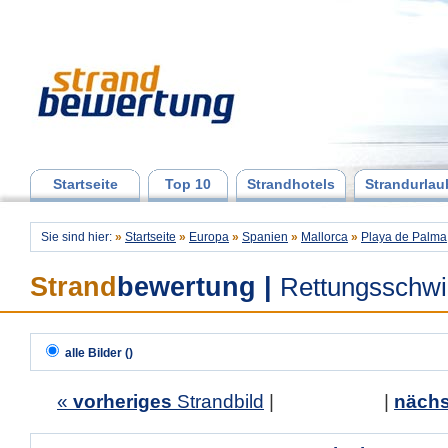
Startseite
Top 10
Strandhotels
Strandurlau
Sie sind hier:
»
Startseite
»
Europa
»
Spanien
»
Mallorca
»
Playa de Palma
Strand
bewertung
|
Rettungsschw
alle Bilder ()
«
vorheriges
Strandbild
| |
nächs