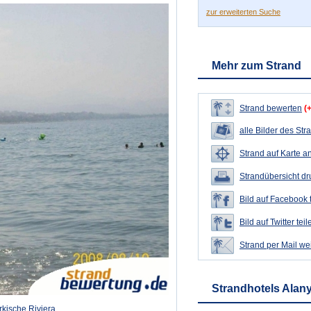
zur erweiterten Suche
Mehr zum Strand
Strand bewerten
(
alle Bilder des Str
Strand auf Karte a
Strandübersicht d
Bild auf Facebook 
Bild auf Twitter teil
Strand per Mail we
Strandhotels Alan
kische Riviera