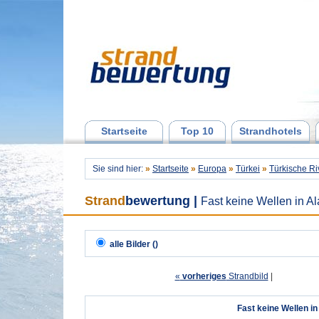
Startseite
Top 10
Strandhotels
Sie sind hier:
»
Startseite
»
Europa
»
Türkei
»
Türkische Ri
Strand
bewertung
|
Fast keine Wellen in A
alle Bilder ()
«
vorheriges
Strandbild
| 
Fast keine Wellen i