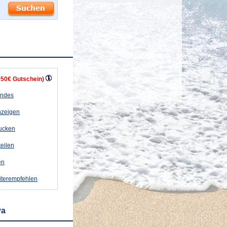
+50€ Gutschein)
andes
nzeigen
rucken
teilen
en
iterempfehlen
ya