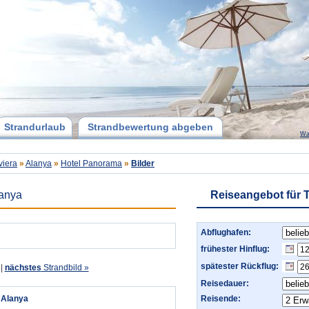
Strandurlaub
Strandbewertung abgeben
Wa
viera
»
Alanya
»
Hotel Panorama
»
Bilder
lanya
Reiseangebot für T
Abflughafen:
frühester Hinflug:
spätester Rückflug:
|
nächstes
Strandbild »
Reisedauer:
n Alanya
Reisende: