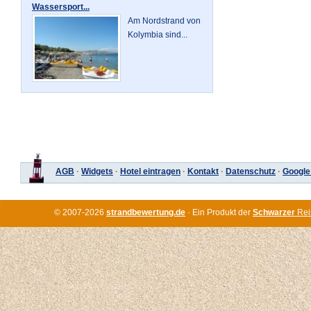
Wassersport...
Am Nordstrand von
Kolymbia sind...
AGB
·
Widgets
·
Hotel eintragen
·
Kontakt
·
Datenschutz
·
Google
© 2007-2026
strandbewertung.de
· Ein Produkt der
Schwarzer
Rei