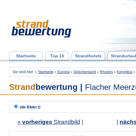
Startseite
Top 10
Strandhotels
Strandurlau
Sie sind hier:
»
Startseite
»
Europa
»
Griechenland
»
Rhodos
»
Kolymbia
»
Strand
bewertung
|
Flacher Meer
alle Bilder ()
«
vorheriges
Strandbild
| |
nächs