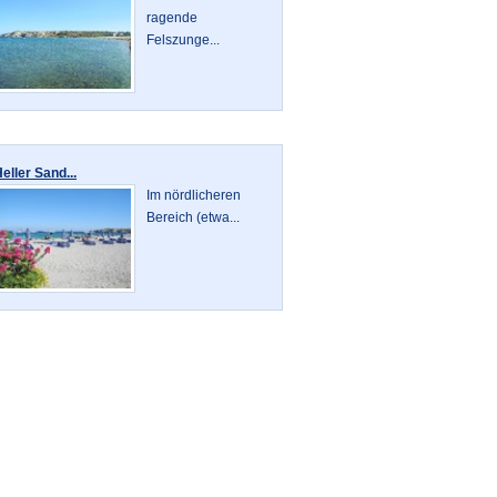
ragende
Felszunge...
eller Sand...
Im nördlicheren
Bereich (etwa...