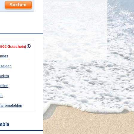
+50€ Gutschein)
andes
nzeigen
rucken
teilen
en
iterempfehlen
mbia