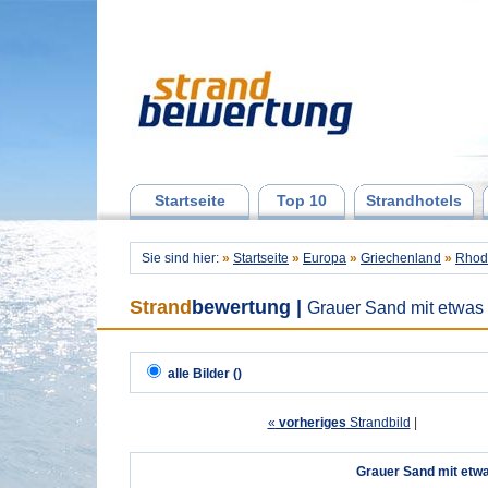
Startseite
Top 10
Strandhotels
Sie sind hier:
»
Startseite
»
Europa
»
Griechenland
»
Rhod
Strand
bewertung
|
Grauer Sand mit etwas 
alle Bilder ()
«
vorheriges
Strandbild
| 
Grauer Sand mit etwa