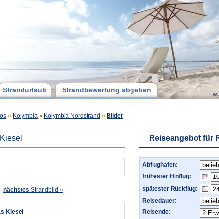
Strandurlaub
Strandbewertung abgeben
Wa
os
»
Kolymbia
»
Kolymbia Nordstrand
»
Bilder
Kiesel
Reiseangebot für
Abflughafen:
frühester Hinflug:
spätester Rückflug:
|
nächstes
Strandbild »
Reisedauer:
s Kiesel
Reisende: