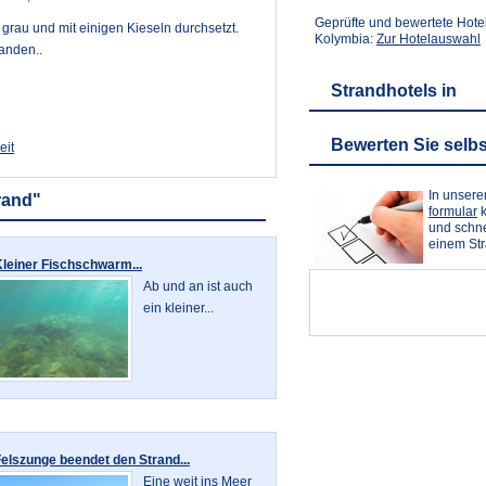
Geprüfte und bewertete Hote
 grau und mit einigen Kieseln durchsetzt.
Kolymbia:
Zur Hotelauswahl
anden..
Strandhotels in
Bewerten Sie selbs
eit
In unser
rand"
formular
k
und schne
einem St
leiner Fischschwarm...
Ab und an ist auch
ein kleiner...
elszunge beendet den Strand...
Eine weit ins Meer