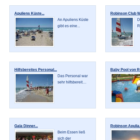
Apuliens Küste...
Robinson Club W
An Apuliens Küste
D
gibt es eine...
R
Hilfsbereites Personal...
Baby Pool von R
Das Personal war
sehr hilfsbereit....
Gala Dinner...
Robinson Apulia.
Beim Essen ließ
sich der