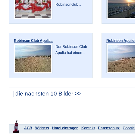
Robinsonclub...
Robinson Club Apulia...
Robinson Apulien
Der Robinson Club
Apulia hat einen...
|
die nächsten 10 Bilder >>
AGB
·
Widgets
·
Hotel eintragen
·
Kontakt
·
Datenschutz
·
Google