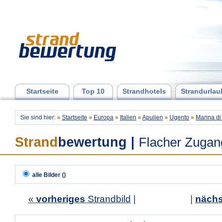
Startseite
Top 10
Strandhotels
Strandurlau
Sie sind hier:
»
Startseite
»
Europa
»
Italien
»
Apulien
»
Ugento
»
Marina di
Strand
bewertung
|
Flacher Zugan
alle Bilder ()
«
vorheriges
Strandbild
| |
nächs