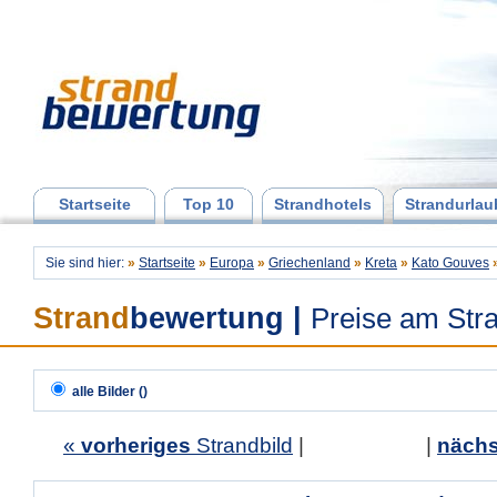
Startseite
Top 10
Strandhotels
Strandurlau
Sie sind hier:
»
Startseite
»
Europa
»
Griechenland
»
Kreta
»
Kato Gouves
Strand
bewertung
|
Preise am Str
alle Bilder ()
«
vorheriges
Strandbild
| |
nächs