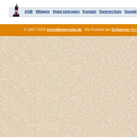
AGB
·
Widgets
·
Hotel eintragen
·
Kontakt
·
Datenschutz
·
Google
© 2007-2026
strandbewertung.de
· Ein Produkt der
Schwarzer
Rei