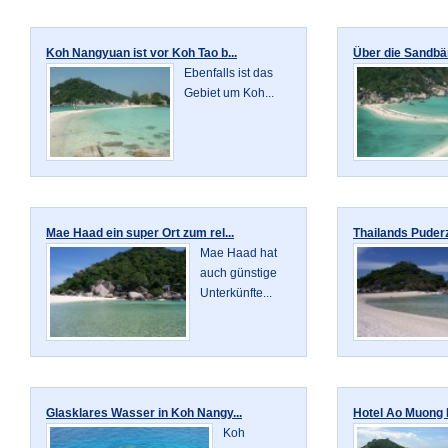
Koh Nangyuan ist vor Koh Tao b...
Über die Sandbän
Ebenfalls ist das
Gebiet um Koh...
Mae Haad ein super Ort zum rel...
Thailands Puderz
Mae Haad hat
auch günstige
Unterkünfte...
Glasklares Wasser in Koh Nangy...
Hotel Ao Muong R
Koh