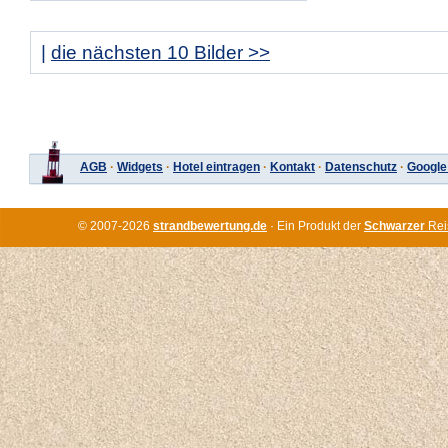
|
die nächsten 10 Bilder >>
AGB
·
Widgets
·
Hotel eintragen
·
Kontakt
·
Datenschutz
·
Google
© 2007-2026
strandbewertung.de
· Ein Produkt der
Schwarzer
Rei