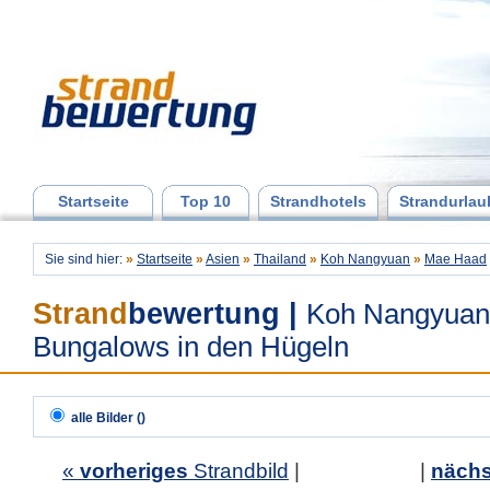
Startseite
Top 10
Strandhotels
Strandurlau
Sie sind hier:
»
Startseite
»
Asien
»
Thailand
»
Koh Nangyuan
»
Mae Haad
Strand
bewertung
|
Koh Nangyuan
Bungalows in den Hügeln
alle Bilder ()
«
vorheriges
Strandbild
| |
nächs