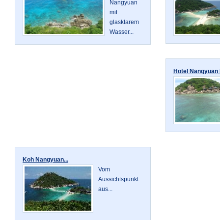
Nangyuan
mit
glasklarem
Wasser...
Hotel Nangyuan I
Koh Nangyuan...
Vom
Aussichtspunkt
aus...