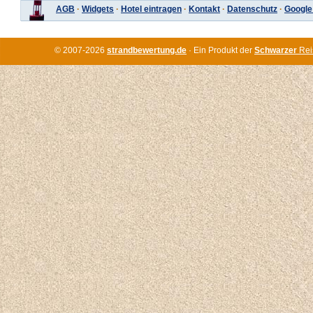
AGB
·
Widgets
·
Hotel eintragen
·
Kontakt
·
Datenschutz
·
Google
© 2007-2026
strandbewertung.de
· Ein Produkt der
Schwarzer
Rei