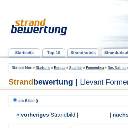
Startseite
Top 10
Strandhotels
Strandurlau
Sie sind hier:
»
Startseite
»
Europa
»
Spanien
»
Formentera
»
Ses Salines
Strand
bewertung
|
Llevant Forme
alle Bilder ()
«
vorheriges
Strandbild
| |
nächs