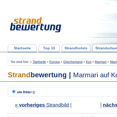
Startseite
Top 10
Strandhotels
Strandurlau
Sie sind hier:
»
Startseite
»
Europa
»
Griechenland
»
Kos
»
Marmari
»
Marm
Strand
bewertung
|
Marmari auf K
alle Bilder ()
«
vorheriges
Strandbild
| |
nächs