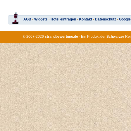
AGB
·
Widgets
·
Hotel eintragen
·
Kontakt
·
Datenschutz
·
Google
© 2007-2026
strandbewertung.de
· Ein Produkt der
Schwarzer
Rei