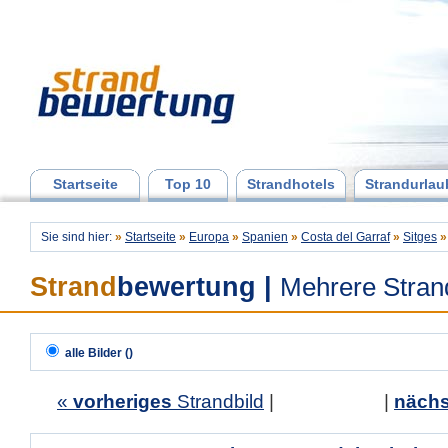
Startseite
Top 10
Strandhotels
Strandurlau
Sie sind hier:
»
Startseite
»
Europa
»
Spanien
»
Costa del Garraf
»
Sitges
»
Strand
bewertung
|
Mehrere Stran
alle Bilder ()
«
vorheriges
Strandbild
| |
nächs