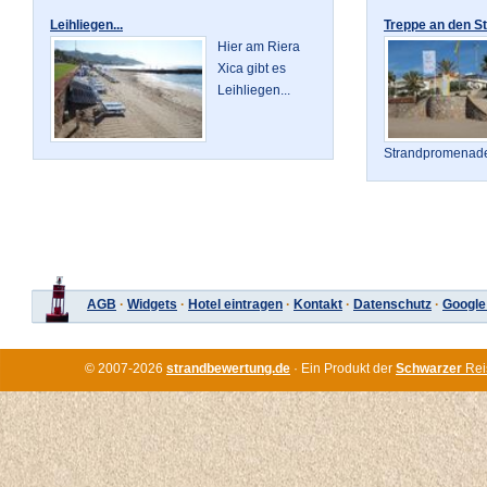
Leihliegen...
Treppe an den St
Hier am Riera
Xica gibt es
Leihliegen...
Strandpromenade 
AGB
·
Widgets
·
Hotel eintragen
·
Kontakt
·
Datenschutz
·
Google
© 2007-2026
strandbewertung.de
· Ein Produkt der
Schwarzer
Rei