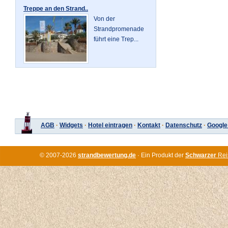
Treppe an den Strand..
Von der
Strandpromenade
führt eine Trep...
AGB
·
Widgets
·
Hotel eintragen
·
Kontakt
·
Datenschutz
·
Google
© 2007-2026
strandbewertung.de
· Ein Produkt der
Schwarzer
Rei