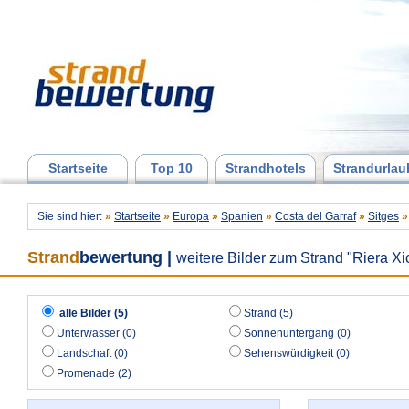
Startseite
Top 10
Strandhotels
Strandurlau
Sie sind hier:
»
Startseite
»
Europa
»
Spanien
»
Costa del Garraf
»
Sitges
»
Strand
bewertung
|
weitere Bilder zum Strand "Riera Xi
alle Bilder (5)
Strand (5)
Unterwasser (0)
Sonnenuntergang (0)
Landschaft (0)
Sehenswürdigkeit (0)
Promenade (2)