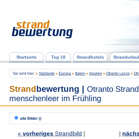
Startseite
Top 10
Strandhotels
Strandurlau
Sie sind hier:
»
Startseite
»
Europa
»
Italien
»
Apulien
»
Otranto Lecce
»
Otr
Strand
bewertung
|
Otranto Strand
menschenleer im Frühling
alle Bilder ()
«
vorheriges
Strandbild
| |
nächs