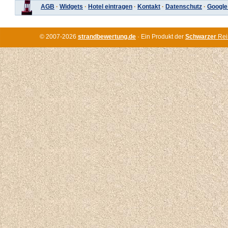
AGB
·
Widgets
·
Hotel eintragen
·
Kontakt
·
Datenschutz
·
Google
© 2007-2026
strandbewertung.de
· Ein Produkt der
Schwarzer
Rei