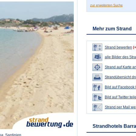
zur erweiterten Suche
Mehr zum Strand
Strand bewerten
(
alle Bilder des Str
Strand auf Karte a
Strandübersicht d
Bild auf Facebook 
Bild auf Twitter teil
Strand per Mail we
Strandhotels Barr
isa, Sardinien