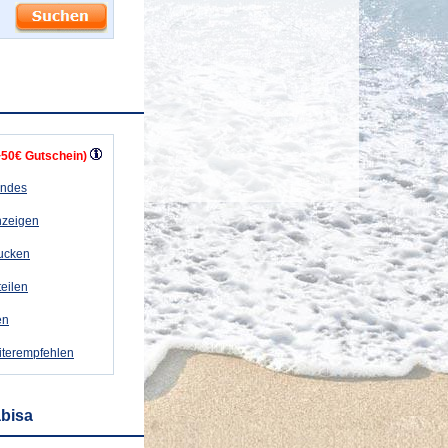
+50€ Gutschein)
andes
nzeigen
rucken
teilen
en
iterempfehlen
abisa