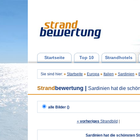
Startseite
Top 10
Strandhotels
Sie sind hier:
»
Startseite
»
Europa
»
Italien
»
Sardinien
»
Strand
bewertung
|
Sardinien hat die schö
alle Bilder ()
«
vorheriges
Strandbild
| 
Sardinien hat die schönsten S