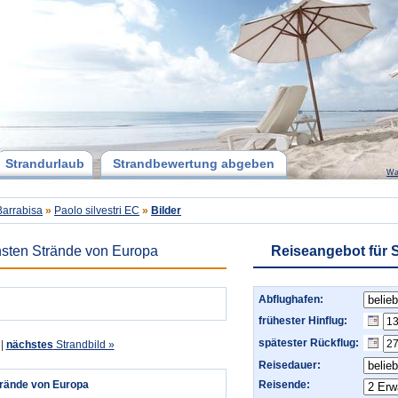
Strandurlaub
Strandbewertung abgeben
Wa
Barrabisa
»
Paolo silvestri EC
»
Bilder
nsten Strände von Europa
Reiseangebot für 
Abflughafen:
frühester Hinflug:
spätester Rückflug:
|
nächstes
Strandbild »
Reisedauer:
trände von Europa
Reisende: