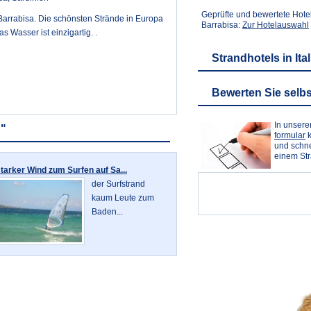
Geprüfte und bewertete Hote
n Barrabisa. Die schönsten Strände in Europa
Barrabisa:
Zur Hotelauswahl
s Wasser ist einzigartig. .
Strandhotels in Ita
Bewerten Sie selbs
In unser
C"
formular
k
und schne
einem St
tarker Wind zum Surfen auf Sa...
der Surfstrand
kaum Leute zum
Baden...