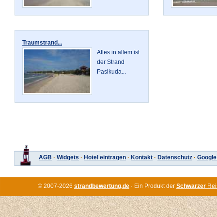
Traumstrand...
Alles in allem ist
der Strand
Pasikuda...
AGB
·
Widgets
·
Hotel eintragen
·
Kontakt
·
Datenschutz
·
Google
© 2007-2026
strandbewertung.de
· Ein Produkt der
Schwarzer
Rei