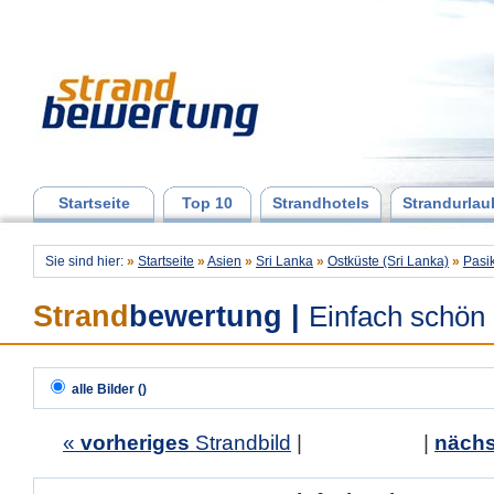
Startseite
Top 10
Strandhotels
Strandurlau
Sie sind hier:
»
Startseite
»
Asien
»
Sri Lanka
»
Ostküste (Sri Lanka)
»
Pasi
Strand
bewertung
|
Einfach schön
alle Bilder ()
«
vorheriges
Strandbild
| |
nächs