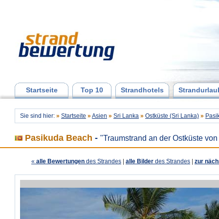
Startseite
Top 10
Strandhotels
Strandurlau
Sie sind hier:
»
Startseite
»
Asien
»
Sri Lanka
»
Ostküste (Sri Lanka)
»
Pasi
Pasikuda Beach
-
"Traumstrand an der Ostküste von
«
alle Bewertungen
des Strandes
|
alle Bilder
des Strandes
|
zur näch