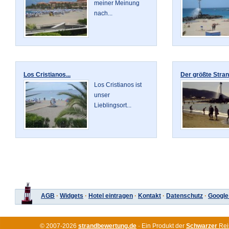
meiner Meinung
nach...
Los Cristianos...
Der größte Stran
Los Cristianos ist
unser
Lieblingsort...
AGB
·
Widgets
·
Hotel eintragen
·
Kontakt
·
Datenschutz
·
Google
© 2007-2026
strandbewertung.de
· Ein Produkt der
Schwarzer
Rei