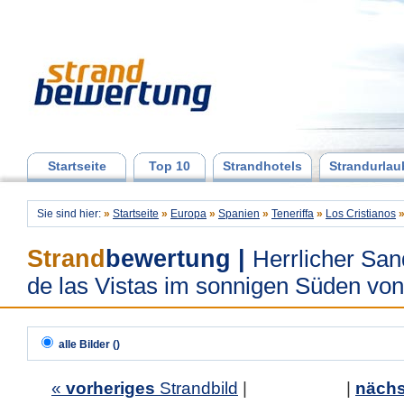
Startseite
Top 10
Strandhotels
Strandurlau
Sie sind hier:
»
Startseite
»
Europa
»
Spanien
»
Teneriffa
»
Los Cristianos
Strand
bewertung
|
Herrlicher San
de las Vistas im sonnigen Süden von
alle Bilder ()
«
vorheriges
Strandbild
| |
nächs