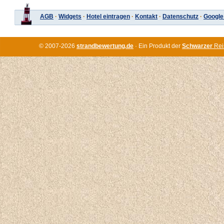
AGB
·
Widgets
·
Hotel eintragen
·
Kontakt
·
Datenschutz
·
Google
© 2007-2026
strandbewertung.de
· Ein Produkt der
Schwarzer
Rei