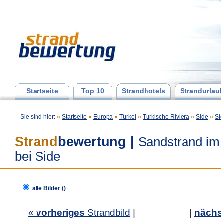
Startseite
Top 10
Strandhotels
Strandurlau
Sie sind hier:
»
Startseite
»
Europa
»
Türkei
»
Türkische Riviera
»
Side
»
Si
Strand
bewertung
|
Sandstrand im
bei Side
alle Bilder ()
«
vorheriges
Strandbild
| |
nächs