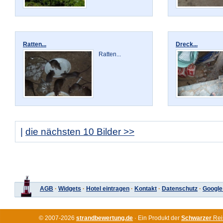
Ratten...
Dreck...
Ratten...
|
die nächsten 10 Bilder >>
AGB
·
Widgets
·
Hotel eintragen
·
Kontakt
·
Datenschutz
·
Google
© 2007-2026
strandbewertung.de
· Ein Produkt der
Schwarzer
Rei