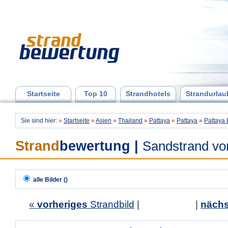
Startseite
Top 10
Strandhotels
Strandurlau
Sie sind hier:
»
Startseite
»
Asien
»
Thailand
»
Pattaya
»
Pattaya
»
Pattaya
Strand
bewertung
|
Sandstrand vo
alle Bilder ()
«
vorheriges
Strandbild
| |
nächs