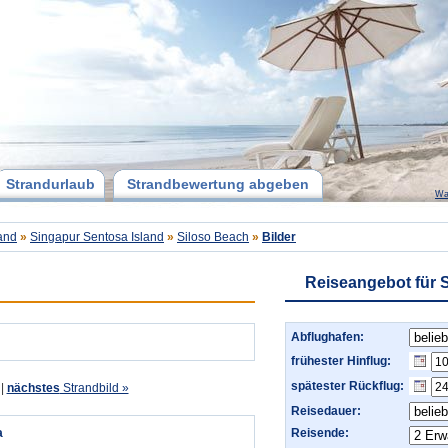
Strandurlaub
Strandbewertung abgeben
Wa
and
»
Singapur Sentosa Island
»
Siloso Beach
»
Bilder
Reiseangebot für 
Abflughafen:
frühester Hinflug:
spätester Rückflug:
|
nächstes
Strandbild »
Reisedauer:
a
Reisende: