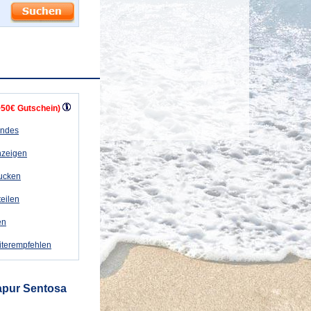
+50€ Gutschein)
andes
nzeigen
rucken
teilen
en
iterempfehlen
apur Sentosa