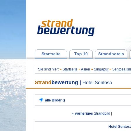
Startseite
Top 10
Strandhotels
Sie sind hier:
»
Startseite
»
Asien
»
Singapur
»
Sentosa Isl
Strand
bewertung
|
Hotel Sentosa
alle Bilder ()
«
vorheriges
Strandbild
| 
Hotel Sentos