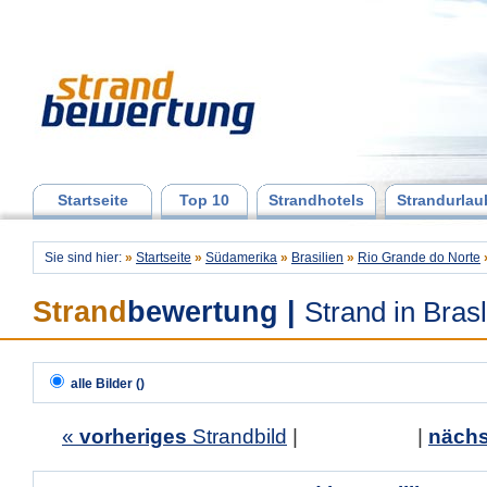
Startseite
Top 10
Strandhotels
Strandurlau
Sie sind hier:
»
Startseite
»
Südamerika
»
Brasilien
»
Rio Grande do Norte
Strand
bewertung
|
Strand in Brasl
alle Bilder ()
«
vorheriges
Strandbild
| |
nächs