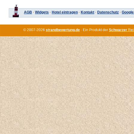
AGB
·
Widgets
·
Hotel eintragen
·
Kontakt
·
Datenschutz
·
Google
© 2007-2026
strandbewertung.de
· Ein Produkt der
Schwarzer
Rei