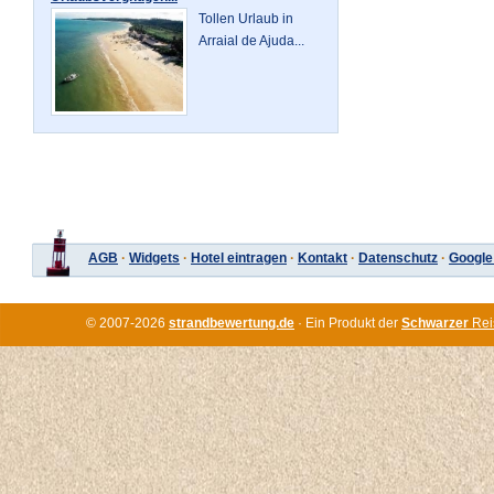
Tollen Urlaub in
Arraial de Ajuda...
AGB
·
Widgets
·
Hotel eintragen
·
Kontakt
·
Datenschutz
·
Google
© 2007-2026
strandbewertung.de
· Ein Produkt der
Schwarzer
Rei