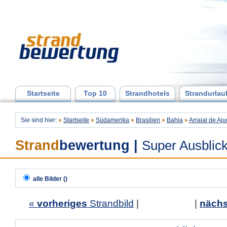
Startseite
Top 10
Strandhotels
Strandurlau
Sie sind hier:
»
Startseite
»
Südamerika
»
Brasilien
»
Bahia
»
Arraial de Aj
Strand
bewertung
|
Super Ausblic
alle Bilder ()
«
vorheriges
Strandbild
| |
nächs