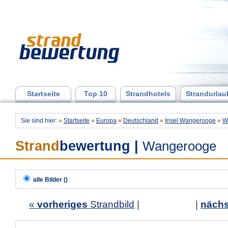
Startseite
Top 10
Strandhotels
Strandurlau
Sie sind hier:
»
Startseite
»
Europa
»
Deutschland
»
Insel Wangerooge
»
W
Strand
bewertung
|
Wangerooge
alle Bilder ()
«
vorheriges
Strandbild
| |
nächs