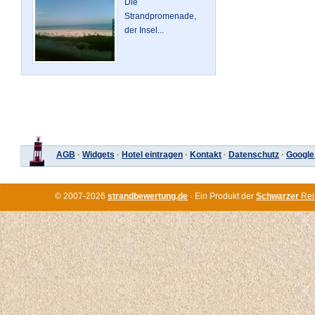
Die
Strandpromenade,
der Insel...
AGB
·
Widgets
·
Hotel eintragen
·
Kontakt
·
Datenschutz
·
Google
© 2007-2026
strandbewertung.de
· Ein Produkt der
Schwarzer
Rei