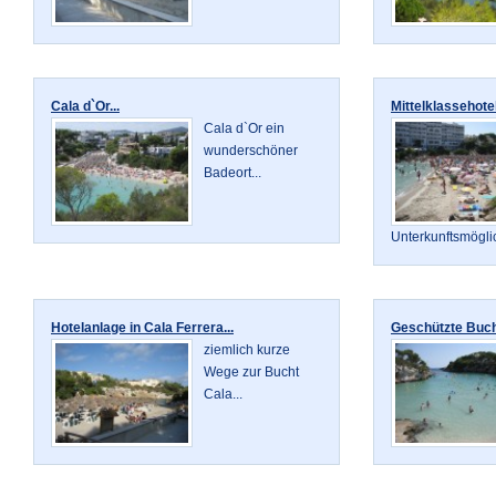
Cala d`Or...
Mittelklassehote
Cala d`Or ein
wunderschöner
Badeort...
Unterkunftsmöglic
Hotelanlage in Cala Ferrera...
Geschützte Bucht
ziemlich kurze
Wege zur Bucht
Cala...