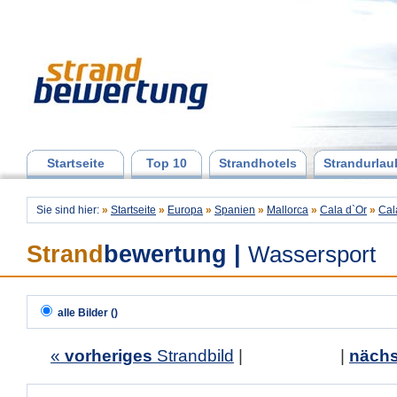
Startseite
Top 10
Strandhotels
Strandurlau
Sie sind hier:
»
Startseite
»
Europa
»
Spanien
»
Mallorca
»
Cala d`Or
»
Cal
Strand
bewertung
|
Wassersport
alle Bilder ()
«
vorheriges
Strandbild
| |
nächs