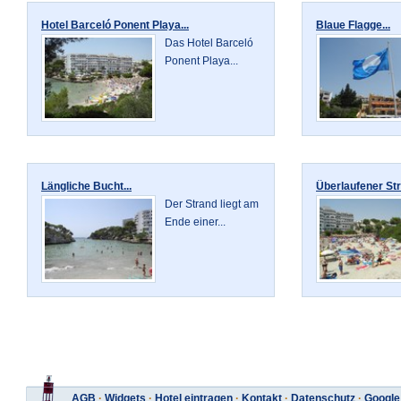
Hotel Barceló Ponent Playa...
Blaue Flagge...
Das Hotel Barceló
Ponent Playa...
Längliche Bucht...
Überlaufener Str
Der Strand liegt am
Ende einer...
AGB
·
Widgets
·
Hotel eintragen
·
Kontakt
·
Datenschutz
·
Google