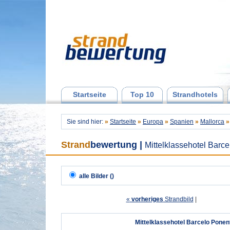
Startseite
Top 10
Strandhotels
Sie sind hier:
»
Startseite
»
Europa
»
Spanien
»
Mallorca
»
Strand
bewertung
|
Mittelklassehotel Barc
alle Bilder ()
«
vorheriges
Strandbild
| 
Mittelklassehotel Barcelo Ponen