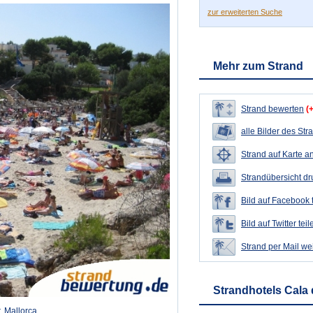
zur erweiterten Suche
Mehr zum Strand
Strand bewerten
(
alle Bilder des Str
Strand auf Karte a
Strandübersicht d
Bild auf Facebook 
Bild auf Twitter teil
Strand per Mail we
Strandhotels Cala 
, Mallorca