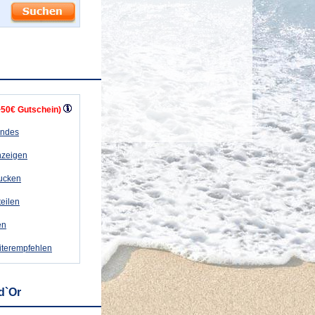
+50€ Gutschein)
andes
nzeigen
rucken
teilen
en
iterempfehlen
d`Or