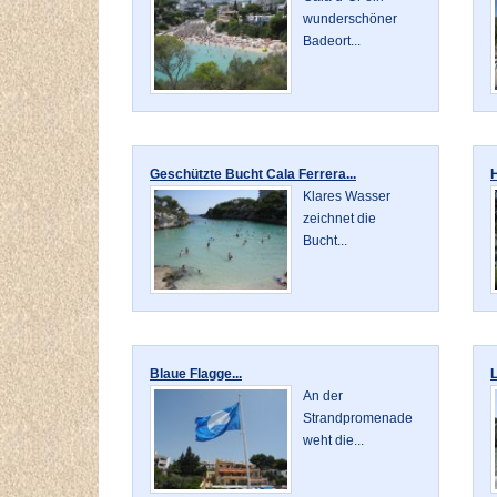
wunderschöner
Badeort...
Geschützte Bucht Cala Ferrera...
H
Klares Wasser
zeichnet die
Bucht...
Blaue Flagge...
L
An der
Strandpromenade
weht die...