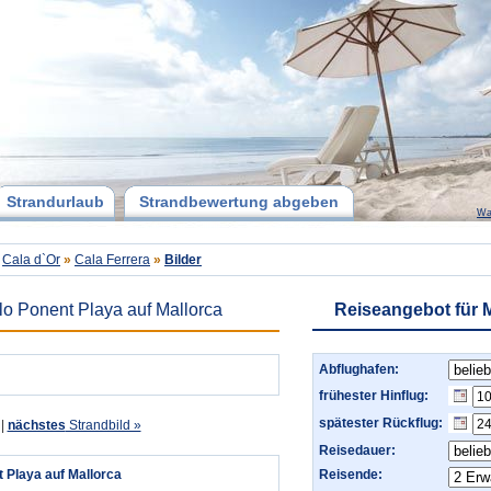
Strandurlaub
Strandbewertung abgeben
Wa
Cala d`Or
»
Cala Ferrera
»
Bilder
elo Ponent Playa auf Mallorca
Reiseangebot für 
Abflughafen:
frühester Hinflug:
spätester Rückflug:
|
nächstes
Strandbild »
Reisedauer:
t Playa auf Mallorca
Reisende: