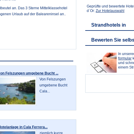
Geprüfte und bewertete Hote
dbeutel an. Das 3 Sterne Mittelklassehotel
d`Or:
Zur Hotelauswahl
ngenen Urlaub auf der Baleareninsel an..
Strandhotels in
Bewerten Sie selbs
In unser
formular
k
und schne
einem St
von Felszungen umgebene Bucht ...
Von Felszungen
umgebene Bucht
Cala...
otelanlage in Cala Ferrera...
ziemlich kurze