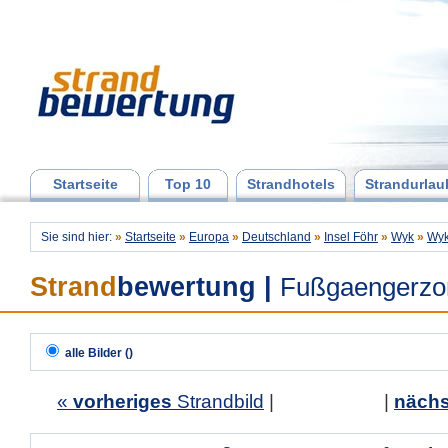
Startseite
Top 10
Strandhotels
Strandurlau
Sie sind hier:
»
Startseite
»
Europa
»
Deutschland
»
Insel Föhr
»
Wyk
»
Wyk
Strand
bewertung
|
Fußgaengerzon
alle Bilder ()
«
vorheriges
Strandbild
| |
nächs