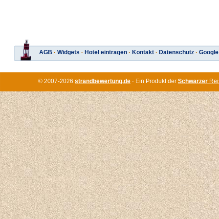
AGB
·
Widgets
·
Hotel eintragen
·
Kontakt
·
Datenschutz
·
Google
© 2007-2026
strandbewertung.de
· Ein Produkt der
Schwarzer
Rei