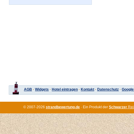
AGB
·
Widgets
·
Hotel eintragen
·
Kontakt
·
Datenschutz
·
Google
© 2007-2026
strandbewertung.de
· Ein Produkt der
Schwarzer
Rei