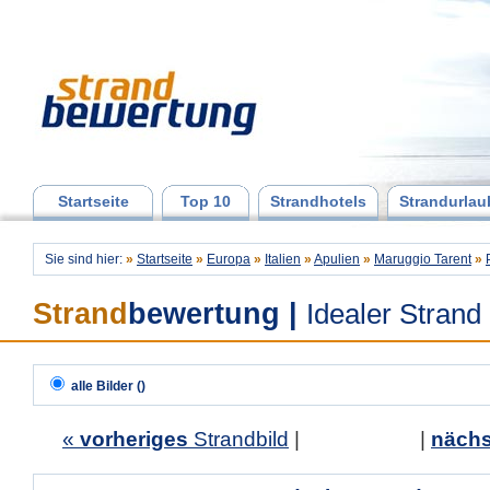
Startseite
Top 10
Strandhotels
Strandurlau
Sie sind hier:
»
Startseite
»
Europa
»
Italien
»
Apulien
»
Maruggio Tarent
»
Strand
bewertung
|
Idealer Strand
alle Bilder ()
«
vorheriges
Strandbild
| |
nächs