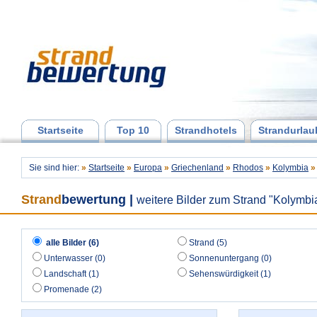
Startseite
Top 10
Strandhotels
Strandurlau
Sie sind hier:
»
Startseite
»
Europa
»
Griechenland
»
Rhodos
»
Kolymbia
»
Strand
bewertung
|
weitere Bilder zum Strand "Kolymbi
alle Bilder (6)
Strand (5)
Unterwasser (0)
Sonnenuntergang (0)
Landschaft (1)
Sehenswürdigkeit (1)
Promenade (2)