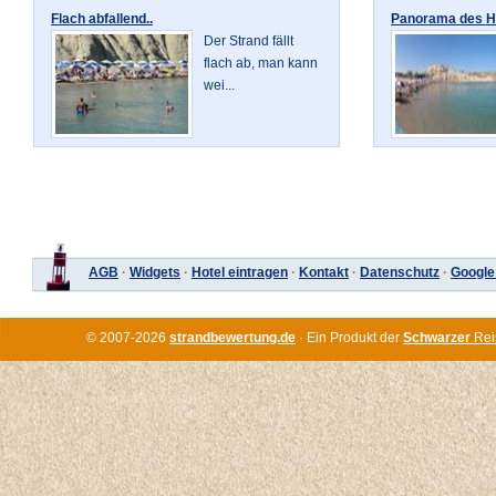
Flach abfallend..
Panorama des Ha
Der Strand fällt
flach ab, man kann
wei...
AGB
·
Widgets
·
Hotel eintragen
·
Kontakt
·
Datenschutz
·
Google
© 2007-2026
strandbewertung.de
· Ein Produkt der
Schwarzer
Rei