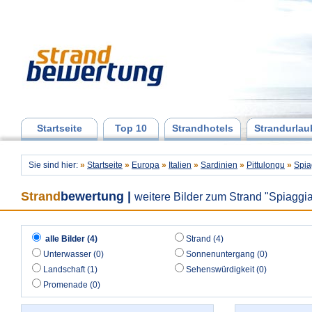
Startseite
Top 10
Strandhotels
Strandurlau
Sie sind hier:
»
Startseite
»
Europa
»
Italien
»
Sardinien
»
Pittulongu
»
Spia
Strand
bewertung
|
weitere Bilder zum Strand "Spiaggia
alle Bilder (4)
Strand (4)
Unterwasser (0)
Sonnenuntergang (0)
Landschaft (1)
Sehenswürdigkeit (0)
Promenade (0)