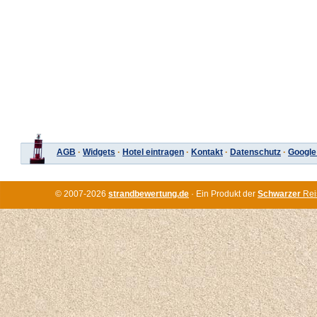
AGB
·
Widgets
·
Hotel eintragen
·
Kontakt
·
Datenschutz
·
Google
© 2007-2026
strandbewertung.de
· Ein Produkt der
Schwarzer
Rei