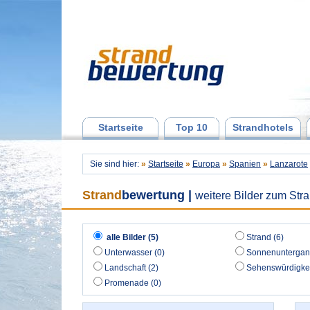
Startseite
Top 10
Strandhotels
Sie sind hier:
»
Startseite
»
Europa
»
Spanien
»
Lanzarote
Strand
bewertung
|
weitere Bilder zum Str
alle Bilder (5)
Strand (6)
Unterwasser (0)
Sonnenuntergan
Landschaft (2)
Sehenswürdigkei
Promenade (0)