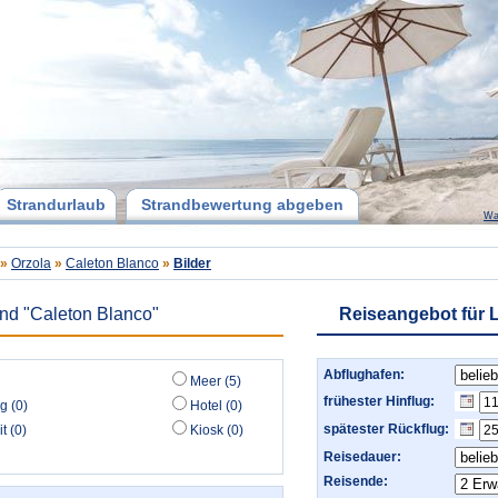
Strandurlaub
Strandbewertung abgeben
Wa
»
Orzola
»
Caleton Blanco
»
Bilder
and "Caleton Blanco"
Reiseangebot für 
Abflughafen:
Meer (5)
frühester Hinflug:
g (0)
Hotel (0)
spätester Rückflug:
t (0)
Kiosk (0)
Reisedauer:
Reisende: