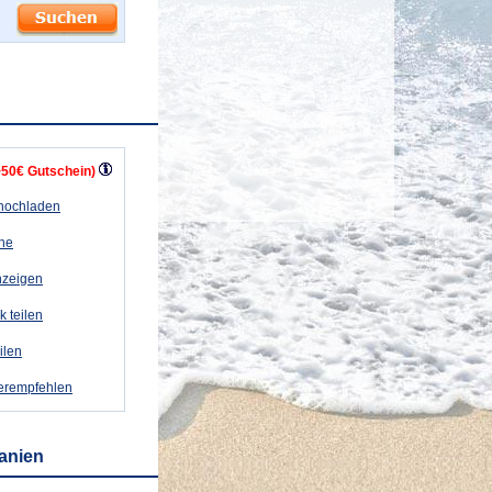
+50€ Gutschein)
 hochladen
ähe
nzeigen
k teilen
eilen
terempfehlen
panien