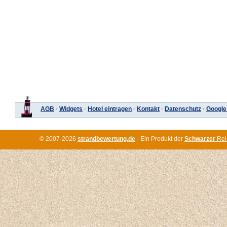
AGB
·
Widgets
·
Hotel eintragen
·
Kontakt
·
Datenschutz
·
Google
© 2007-2026
strandbewertung.de
· Ein Produkt der
Schwarzer
Rei