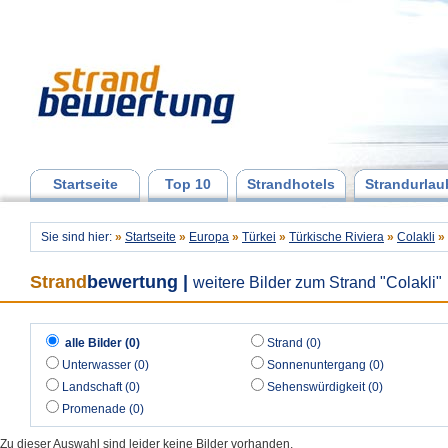
Startseite
Top 10
Strandhotels
Strandurlau
Sie sind hier:
»
Startseite
»
Europa
»
Türkei
»
Türkische Riviera
»
Colakli
»
Strand
bewertung
|
weitere Bilder zum Strand "Colakli"
alle Bilder (0)
Strand (0)
Unterwasser (0)
Sonnenuntergang (0)
Landschaft (0)
Sehenswürdigkeit (0)
Promenade (0)
Zu dieser Auswahl sind leider keine Bilder vorhanden.