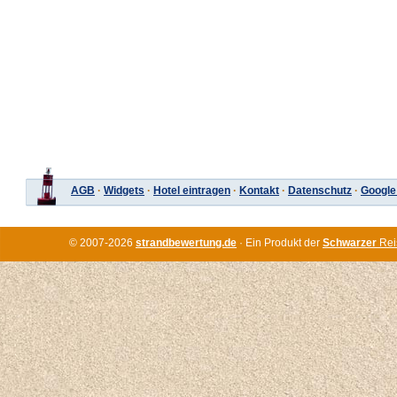
AGB
·
Widgets
·
Hotel eintragen
·
Kontakt
·
Datenschutz
·
Google
© 2007-2026
strandbewertung.de
· Ein Produkt der
Schwarzer
Rei