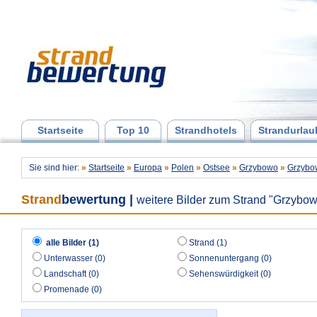
Startseite
Top 10
Strandhotels
Strandurlau
Sie sind hier:
»
Startseite
»
Europa
»
Polen
»
Ostsee
»
Grzybowo
»
Grzybo
Strand
bewertung
|
weitere Bilder zum Strand "Grzybo
alle Bilder (1)
Strand (1)
Unterwasser (0)
Sonnenuntergang (0)
Landschaft (0)
Sehenswürdigkeit (0)
Promenade (0)