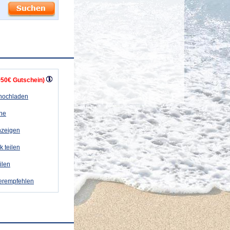
+50€ Gutschein)
 hochladen
ähe
nzeigen
k teilen
eilen
terempfehlen