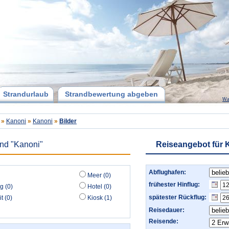
Strandurlaub
Strandbewertung abgeben
Wa
»
Kanoni
»
Kanoni
»
Bilder
and "Kanoni"
Reiseangebot für 
Abflughafen:
Meer (0)
frühester Hinflug:
g (0)
Hotel (0)
spätester Rückflug:
t (0)
Kiosk (1)
Reisedauer:
Reisende: