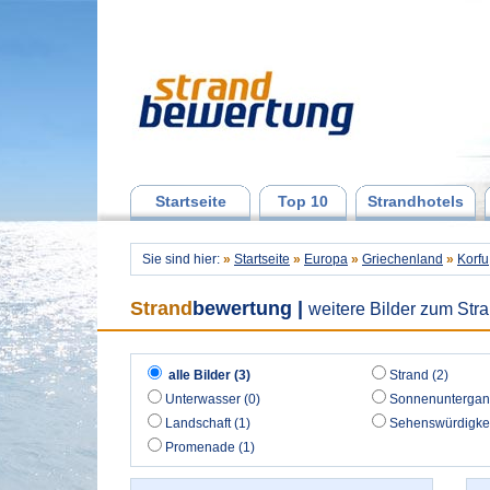
Startseite
Top 10
Strandhotels
Sie sind hier:
»
Startseite
»
Europa
»
Griechenland
»
Korfu
Strand
bewertung
|
weitere Bilder zum Str
alle Bilder (3)
Strand (2)
Unterwasser (0)
Sonnenuntergan
Landschaft (1)
Sehenswürdigkei
Promenade (1)