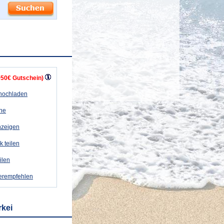
+50€ Gutschein)
 hochladen
ähe
nzeigen
k teilen
eilen
terempfehlen
rkei