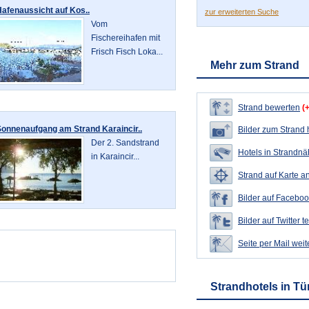
afenaussicht auf Kos..
zur erweiterten Suche
Vom
Fischereihafen mit
Frisch Fisch Loka...
Mehr zum Strand
Strand bewerten
(
Sonnenaufgang am Strand Karaincir..
Bilder zum Strand
Der 2. Sandstrand
Hotels in Strandn
in Karaincir...
Strand auf Karte a
Bilder auf Faceboo
Bilder auf Twitter t
Seite per Mail wei
Strandhotels in Tü