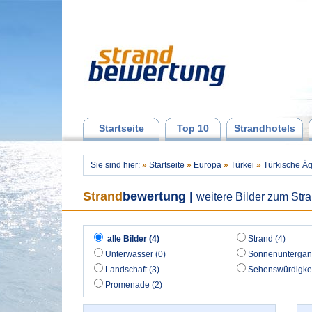
Startseite
Top 10
Strandhotels
Sie sind hier:
»
Startseite
»
Europa
»
Türkei
»
Türkische Äg
Strand
bewertung
|
weitere Bilder zum Stra
alle Bilder (4)
Strand (4)
Unterwasser (0)
Sonnenuntergan
Landschaft (3)
Sehenswürdigkei
Promenade (2)