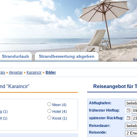
Strandurlaub
Strandbewertung abgeben
Wa
äis
»
Akyarlar
»
Karaincir
»
Bilder
nd "Karaincir"
Reiseangebot für 
Abflughafen:
Meer (4)
frühester Hinflug:
g (1)
Hotel (4)
spätester Rückflug:
t (1)
Kiosk (1)
Reisedauer:
Reisende: