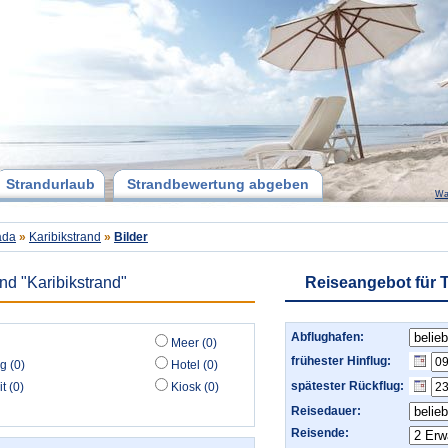
Strandurlaub
Strandbewertung abgeben
Wa
ada
»
Karibikstrand
»
Bilder
nd "Karibikstrand"
Reiseangebot für 
Abflughafen:
Meer (0)
frühester Hinflug:
g (0)
Hotel (0)
spätester Rückflug:
t (0)
Kiosk (0)
Reisedauer:
Reisende: