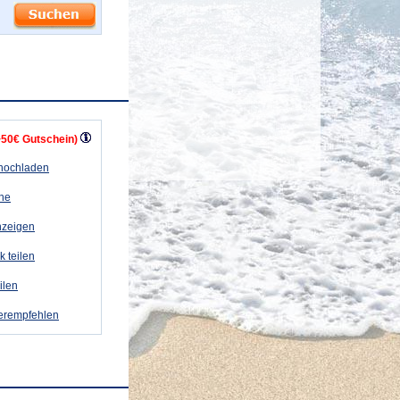
+50€ Gutschein)
 hochladen
ähe
nzeigen
k teilen
eilen
terempfehlen