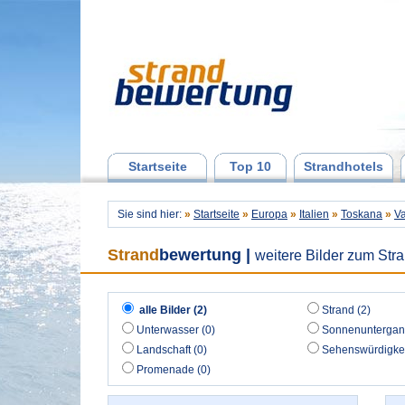
Startseite
Top 10
Strandhotels
Sie sind hier:
»
Startseite
»
Europa
»
Italien
»
Toskana
»
V
Strand
bewertung
|
weitere Bilder zum Stra
alle Bilder (2)
Strand (2)
Unterwasser (0)
Sonnenuntergan
Landschaft (0)
Sehenswürdigkei
Promenade (0)