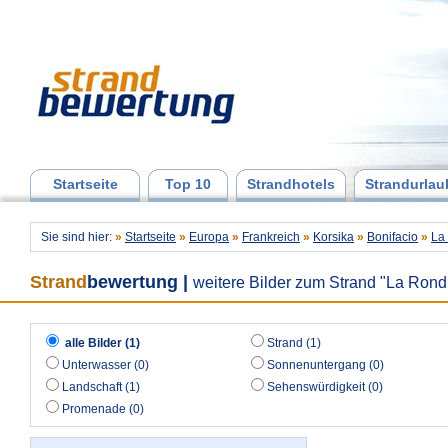
Startseite
Top 10
Strandhotels
Strandurlau
Sie sind hier:
»
Startseite
»
Europa
»
Frankreich
»
Korsika
»
Bonifacio
»
La
Strand
bewertung
|
weitere Bilder zum Strand "La Rond
alle Bilder (1)
Strand (1)
Unterwasser (0)
Sonnenuntergang (0)
Landschaft (1)
Sehenswürdigkeit (0)
Promenade (0)