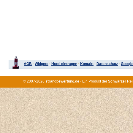
AGB
·
Widgets
·
Hotel eintragen
·
Kontakt
·
Datenschutz
·
Google
© 2007-2026
strandbewertung.de
· Ein Produkt der
Schwarzer
Rei