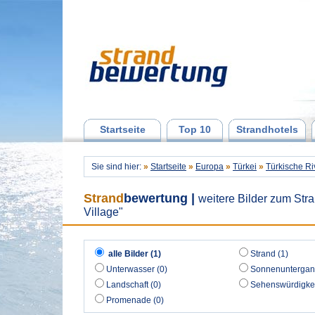
Startseite
Top 10
Strandhotels
Sie sind hier:
»
Startseite
»
Europa
»
Türkei
»
Türkische Ri
Strand
bewertung
|
weitere Bilder zum Stra
Village"
alle Bilder (1)
Strand (1)
Unterwasser (0)
Sonnenuntergan
Landschaft (0)
Sehenswürdigkei
Promenade (0)