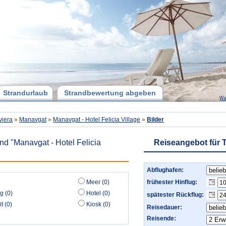
Strandurlaub
Strandbewertung abgeben
Wa
viera
»
Manavgat
»
Manavgat - Hotel Felicia Village
»
Bilder
nd "Manavgat - Hotel Felicia
Reiseangebot für T
Abflughafen:
Meer (0)
frühester Hinflug:
g (0)
Hotel (0)
spätester Rückflug:
t (0)
Kiosk (0)
Reisedauer:
Reisende: