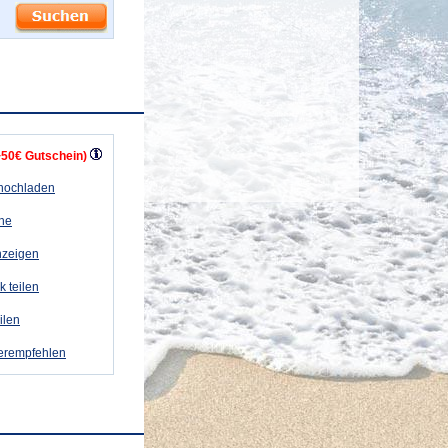
+50€ Gutschein)
 hochladen
ähe
nzeigen
k teilen
eilen
terempfehlen