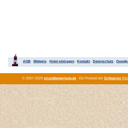
AGB
·
Widgets
·
Hotel eintragen
·
Kontakt
·
Datenschutz
·
Google
© 2007-2026
strandbewertung.de
· Ein Produkt der
Schwarzer
Rei