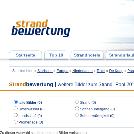
Startseite
Top 10
Strandhotels
Strandurlau
Sie sind hier:
»
Startseite
»
Europa
»
Niederlande
»
Texel
»
De Koog
»
Paa
Strand
bewertung
|
weitere Bilder zum Strand "Paal 20"
alle Bilder (0)
Strand (0)
Unterwasser (0)
Sonnenuntergang (0)
Landschaft (0)
Sehenswürdigkeit (0)
Promenade (0)
Zu dieser Auswahl sind leider keine Bilder vorhanden.