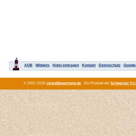
AGB
·
Widgets
·
Hotel eintragen
·
Kontakt
·
Datenschutz
·
Google
© 2007-2026
strandbewertung.de
· Ein Produkt der
Schwarzer
Rei