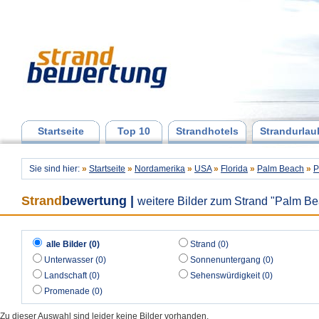
Startseite
Top 10
Strandhotels
Strandurlau
Sie sind hier:
»
Startseite
»
Nordamerika
»
USA
»
Florida
»
Palm Beach
»
P
Strand
bewertung
|
weitere Bilder zum Strand "Palm Be
alle Bilder (0)
Strand (0)
Unterwasser (0)
Sonnenuntergang (0)
Landschaft (0)
Sehenswürdigkeit (0)
Promenade (0)
Zu dieser Auswahl sind leider keine Bilder vorhanden.