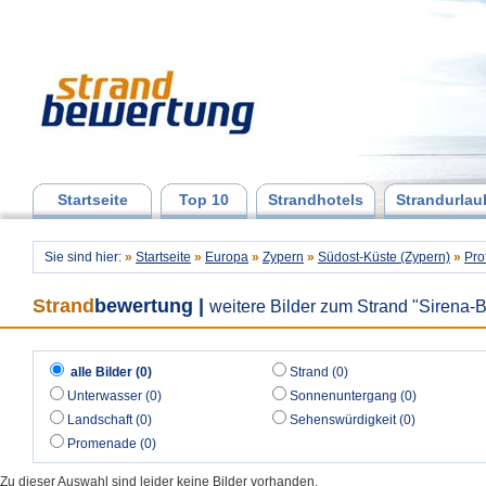
Startseite
Top 10
Strandhotels
Strandurlau
Sie sind hier:
»
Startseite
»
Europa
»
Zypern
»
Südost-Küste (Zypern)
»
Pro
Strand
bewertung
|
weitere Bilder zum Strand "Sirena-
alle Bilder (0)
Strand (0)
Unterwasser (0)
Sonnenuntergang (0)
Landschaft (0)
Sehenswürdigkeit (0)
Promenade (0)
Zu dieser Auswahl sind leider keine Bilder vorhanden.