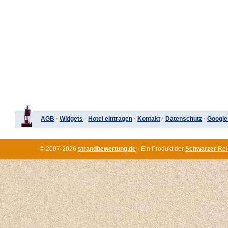
AGB
·
Widgets
·
Hotel eintragen
·
Kontakt
·
Datenschutz
·
Google
© 2007-2026
strandbewertung.de
· Ein Produkt der
Schwarzer
Rei