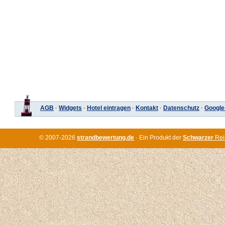
AGB
·
Widgets
·
Hotel eintragen
·
Kontakt
·
Datenschutz
·
Google
© 2007-2026
strandbewertung.de
· Ein Produkt der
Schwarzer
Rei