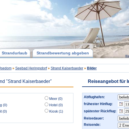
Strandurlaub
Strandbewertung abgeben
Wa
 Usedom
»
Seebad Heringsdorf
»
Strand Kaiserbaeder
»
Bilder
and "Strand Kaiserbaeder"
Reiseangebot für 
Abflughafen:
Meer (0)
frühester Hinflug:
g (0)
Hotel (0)
spätester Rückflug:
t (0)
Kiosk (1)
Reisedauer:
Reisende: