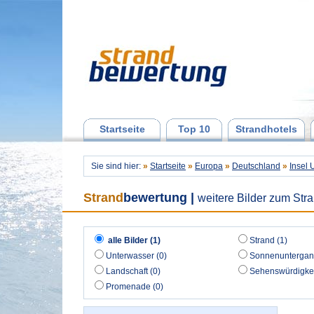
Startseite
Top 10
Strandhotels
Sie sind hier:
»
Startseite
»
Europa
»
Deutschland
»
Insel
Strand
bewertung
|
weitere Bilder zum Str
alle Bilder (1)
Strand (1)
Unterwasser (0)
Sonnenuntergan
Landschaft (0)
Sehenswürdigkei
Promenade (0)