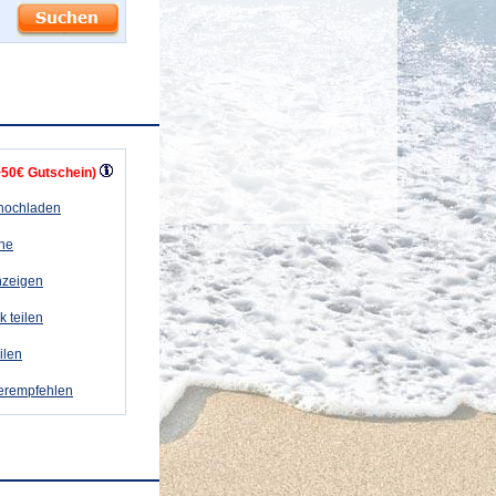
+50€ Gutschein)
 hochladen
ähe
nzeigen
k teilen
eilen
terempfehlen