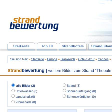
Startseite
Top 10
Strandhotels
Strandurlau
Sie sind hier:
»
Startseite
»
Europa
»
Frankreich
»
Côte d´Azur
»
Cannes
»
Strand
bewertung
|
weitere Bilder zum Strand "Theoule
alle Bilder (2)
Strand (3)
Unterwasser (0)
Sonnenuntergang (0)
Landschaft (0)
Sehenswürdigkeit (0)
Promenade (0)