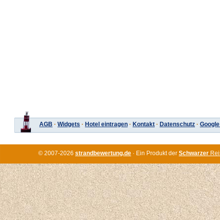
AGB
·
Widgets
·
Hotel eintragen
·
Kontakt
·
Datenschutz
·
Google
© 2007-2026
strandbewertung.de
· Ein Produkt der
Schwarzer
Rei