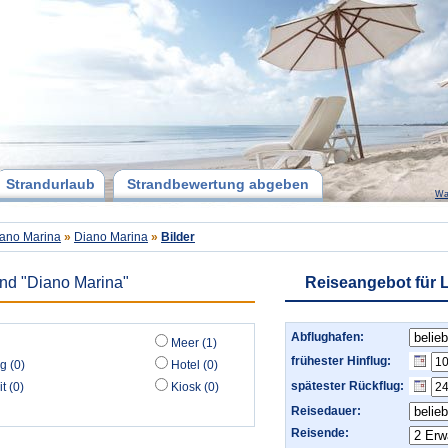
Strandurlaub
Strandbewertung abgeben
Wa
ano Marina
»
Diano Marina
»
Bilder
and "Diano Marina"
Reiseangebot für L
Abflughafen:
Meer (1)
frühester Hinflug:
g (0)
Hotel (0)
spätester Rückflug:
t (0)
Kiosk (0)
Reisedauer:
Reisende: