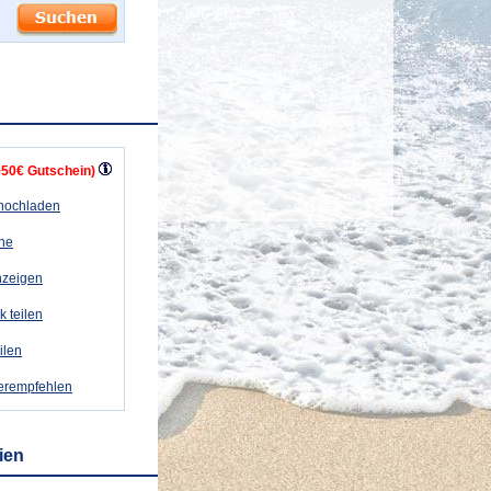
+50€ Gutschein)
 hochladen
ähe
nzeigen
k teilen
eilen
terempfehlen
lien