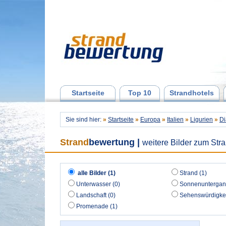
Startseite
Top 10
Strandhotels
Sie sind hier:
»
Startseite
»
Europa
»
Italien
»
Ligurien
»
Di
Strand
bewertung
|
weitere Bilder zum Str
alle Bilder (1)
Strand (1)
Unterwasser (0)
Sonnenuntergan
Landschaft (0)
Sehenswürdigkei
Promenade (1)