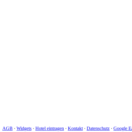
AGB
·
Widgets
·
Hotel eintragen
·
Kontakt
·
Datenschutz
·
Google Ea