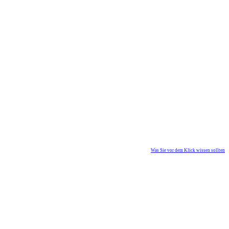
Was Sie vor dem Klick wissen sollten