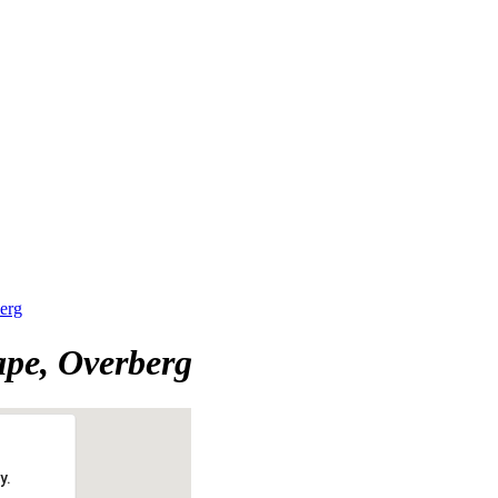
erg
ape, Overberg
y.