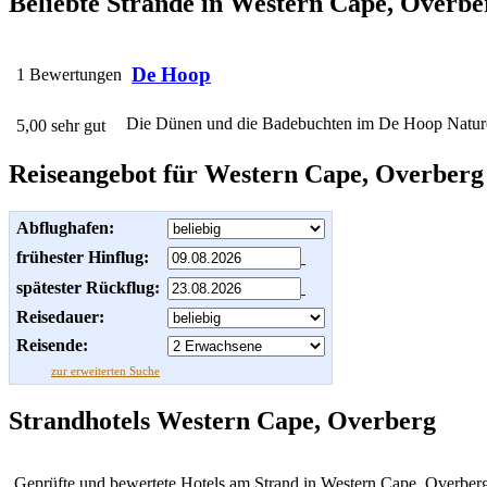
Beliebte Strände in Western Cape, Overbe
De Hoop
1 Bewertungen
Die Dünen und die Badebuchten im De Hoop Nature R
5,00 sehr gut
Reiseangebot für Western Cape, Overberg
Abflughafen:
frühester Hinflug:
spätester Rückflug:
Reisedauer:
Reisende:
zur erweiterten Suche
Strandhotels Western Cape, Overberg
Geprüfte und bewertete Hotels am Strand in Western Cape, Overber