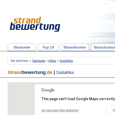
Startseite
Top 10
Strandhotels
Strandurlau
Sie sind hier:
»
Startseite
»
Afrika
»
Südafrika
Strand
bewertung
.de
|
Südafrika
This page can't load Google Maps correctly
O
Do you own this website?