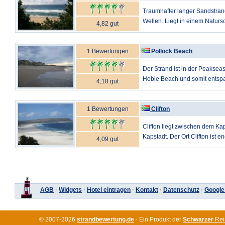
Traumhafter langer Sandstran
Wellen. Liegt in einem Natursc
4,82 gut
1 Bewertungen
Pollock Beach
Der Strand ist in der Peakseas
Hobie Beach und somit entspan
4,18 gut
1 Bewertungen
Clifton
Clifton liegt zwischen dem K
Kapstadt. Der Ort Clifton ist e
4,09 gut
AGB
·
Widgets
·
Hotel eintragen
·
Kontakt
·
Datenschutz
·
Google
© 2007-2026
strandbewertung.de
· Ein Produkt der
Schwarzer
Rei