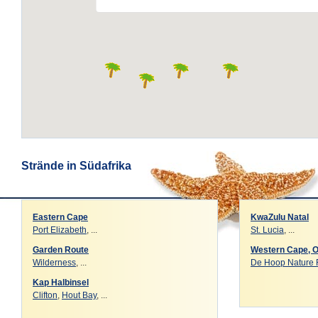
Strände in Südafrika
Eastern Cape
KwaZulu Natal
Port Elizabeth
, ...
St. Lucia
, ...
Garden Route
Western Cape, 
Wilderness
, ...
De Hoop Nature 
Kap Halbinsel
Clifton
,
Hout Bay
, ...