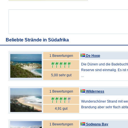
Beliebte Strände in Südafrika
1 Bewertungen
De Hoop
Die Dünen und die Badebuch
Reserve sind einmalig. Es is
5,00 sehr gut
...
1 Bewertungen
Wilderness
Wunderschöner Strand mit wei
Brandung aber sehr flach abfal
4,91 gut
1 Bewertungen
Sodwana Bay