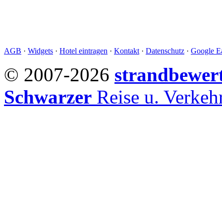
AGB
·
Widgets
·
Hotel eintragen
·
Kontakt
·
Datenschutz
·
Google Ea
© 2007-2026
strandbewer
Schwarzer
Reise u. Verke